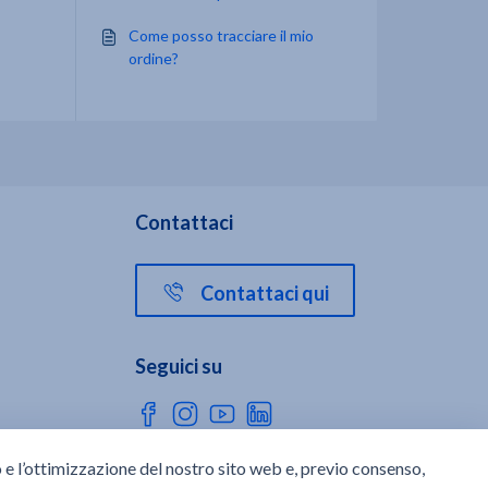
profilo digitale?
Come posso tracciare il mio
ordine?