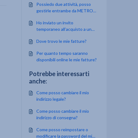
Possiedo due attività, posso
gestirle entrambe da METRO.it
o dall'app METRO Companion?
Ho inviato un invito
temporaneo all’acquisto a un
collega per e-mail, ma il
Dove trovo le mie fatture?
messaggio non appare nella
posta in arrivo. Cosa posso
Per quanto tempo saranno
fare?
disponibili online le mie fatture?
Potrebbe interessarti
anche:
Come posso cambiare il mio
indirizzo legale?
Come posso cambiare il mio
indirizzo di consegna?
Come posso reimpostare o
modificare la password del mio