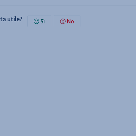
ta utile?
Sì
No